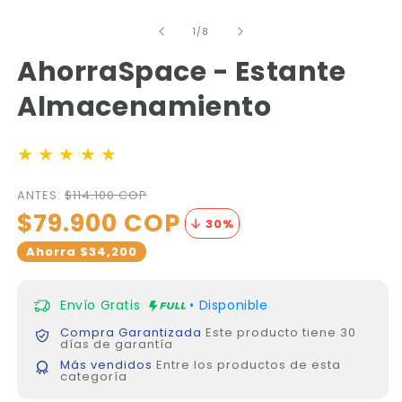

Abrir
Ab
elemento
e
multimedia
m
de
1
/
8
1
2
en
e
AhorraSpace - Estante
una
u
ventana
v
Almacenamiento
modal
m
★
★
★
★
★
ANTES:
$114.100 COP
$79.900 COP
30
%
Ahorra $34,200
Envío Gratis
• Disponible
Compra Garantizada
Este producto tiene 30
días de garantía
Más vendidos
Entre los productos de esta
categoría